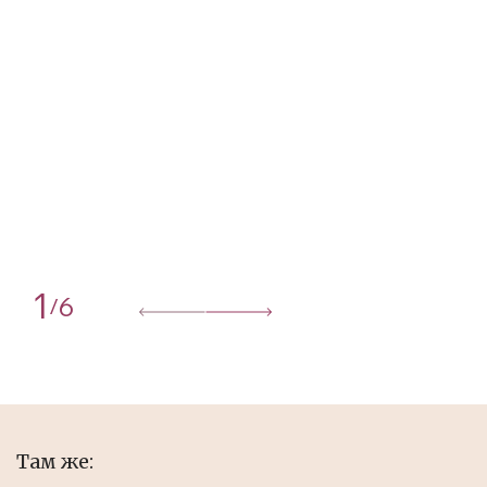
1
6
/
Там же: