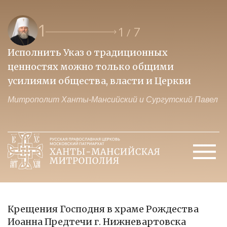
1
1
7
/
Исполнить Указ о традиционных
О
ценностях можно только общими
к
усилиями общества, власти и Церкви
м
Митрополит Ханты-Мансийский и Сургутский Павел
М
Крещения Господня в храме Рождества
Иоанна Предтечи г. Нижневартовска