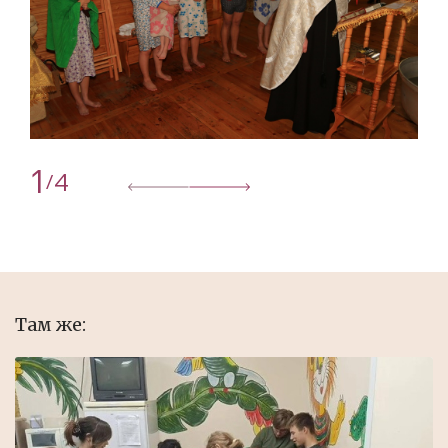
1
4
/
Там же: