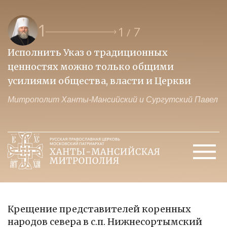
1
1
7
/
Исполнить Указ о традиционных
О
ценностях можно только общими
к
усилиями общества, власти и Церкви
м
Митрополит Ханты-Мансийский и Сургутский Павел
М
Крещение представителей коренных
народов севера в с.п. Нижнесортымский