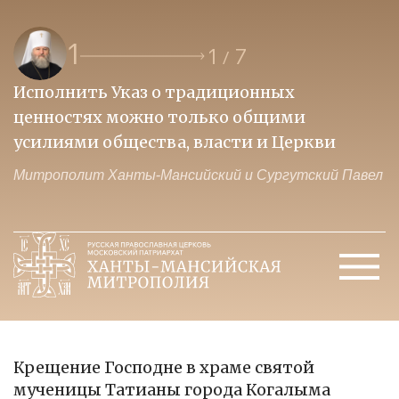
1
1
7
/
Исполнить Указ о традиционных
О
ценностях можно только общими
к
усилиями общества, власти и Церкви
м
Митрополит Ханты-Мансийский и Сургутский Павел
М
Крещение Господне в храме святой
мученицы Татианы города Когалыма