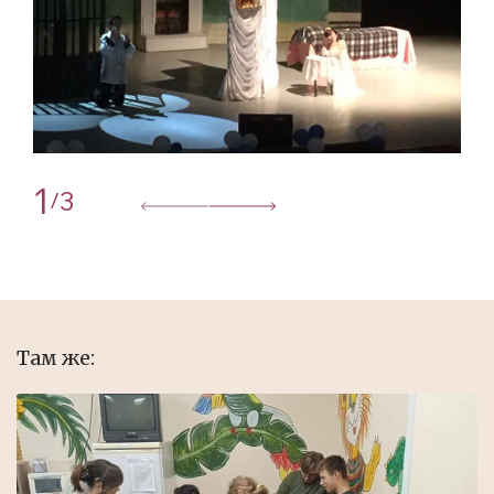
1
3
/
Там же: