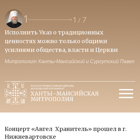
1
1
7
/
Исполнить Указ о традиционных
О
ценностях можно только общими
к
усилиями общества, власти и Церкви
м
Митрополит Ханты-Мансийский и Сургутский Павел
М
Концерт «Ангел Хранитель» прошел в г.
Нижневартовске