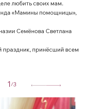
 деле любить своих мам.
оманда «Мамины помощницы»,
назии Семёнова Светлана
й праздник, принёсший всем
1
3
/