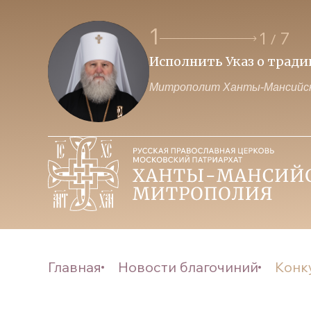
1
1
7
/
Исполнить Указ о трад
Митрополит Ханты-Мансийск
Главная
Новости благочиний
Конку