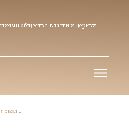
лиями общества, власти и Церкви
Образ 
Митропо
разд...