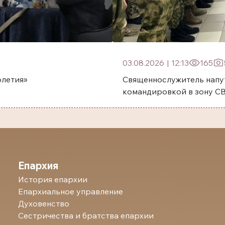
03.08.2026
|
12:13
165
олетия»
Священнослужитель напу
командировкой в зону С
Епархия
История епархии
Епархиальное управление
Духовенство
Сестричества и братства епархии