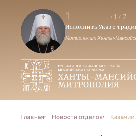
1
1
7
/
Исполнить Указ о трад
Митрополит Ханты-Мансийск
Главная
Новости отделов
Казачий 