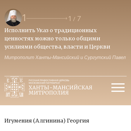
1
1
7
/
Исполнить Указ о традиционных
О
ценностях можно только общими
к
усилиями общества, власти и Церкви
м
Митрополит Ханты-Мансийский и Сургутский Павел
М
Игумения (Алгинина) Георгия