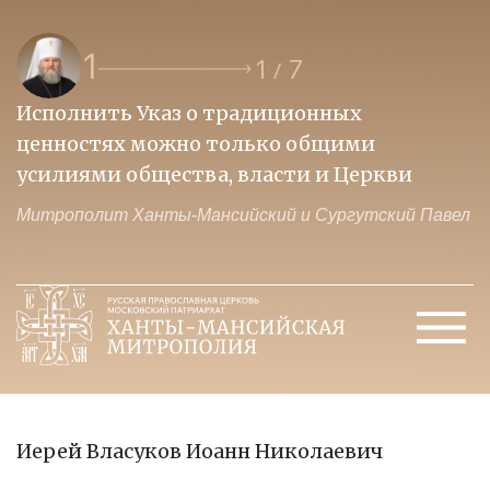
1
1
7
/
Исполнить Указ о традиционных
О
ценностях можно только общими
к
усилиями общества, власти и Церкви
м
Митрополит Ханты-Мансийский и Сургутский Павел
М
Иерей Власуков Иоанн Николаевич