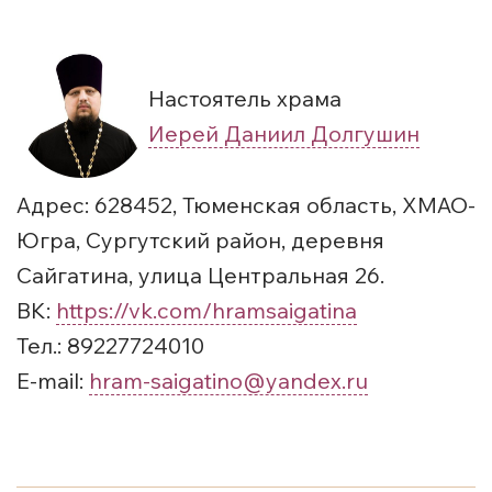
Настоятель храма
Иерей Даниил Долгушин
Адрес: 628452, Тюменская область, ХМАО-
Югра, Сургутский район, деревня
Сайгатина, улица Центральная 26.
ВК:
https://vk.com/hramsaigatina
Тел.: 89227724010
E-mail:
hram-saigatino@yandex.ru