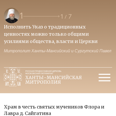
1
1
7
/
Исполнить Указ о традиционных
О
ценностях можно только общими
к
усилиями общества, власти и Церкви
м
Митрополит Ханты-Мансийский и Сургутский Павел
М
Храм в честь святых мучеников Флора и
Лавра д. Сайгатина