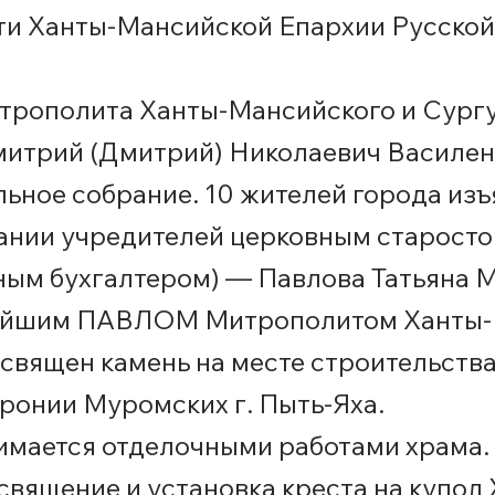
ти Ханты-Мансийской Епархии Русско
итрополита Ханты-Мансийского и Сург
митрий (Дмитрий) Николаевич Василен
льное собрание. 10 жителей города изъ
ании учредителей церковным старост
ным бухгалтером) — Павлова Татьяна 
нейшим ПАВЛОМ Митрополитом Ханты-М
освящен камень на месте строительства
ронии Муромских г. Пыть-Яха.
имается отделочными работами храма.
освящение и установка креста на купол