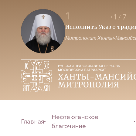
1
1
7
/
Исполнить Указ о трад
Митрополит Ханты-Мансийск
Нефтеюганское
Главная
благочиние