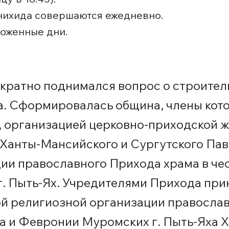
нихида совершаются ежедневно.
ложенные дни.
ократно поднимался вопрос о строител
а. Сформировалась община, члены кот
, организацией церковно-приходской ж
Ханты-Мансийского и Сургутского Пав
ии православного Прихода храма в чес
г. Пыть-Ях. Учредителями Прихода при
ой религиозной организации православ
ра и Февронии Муромских г. Пыть-Яха