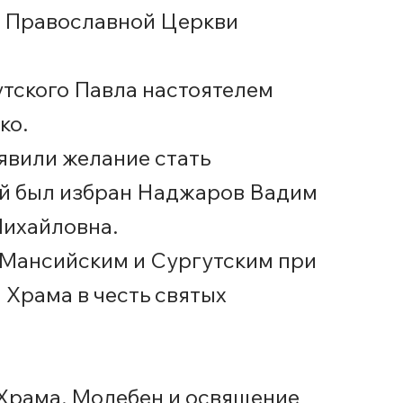
й Православной Церкви
утского Павла настоятелем
ко.
явили желание стать
ой был избран Наджаров Вадим
Михайловна.
ансийским и Сургутским при
 Храма в честь святых
 Храма. Молебен и освящение