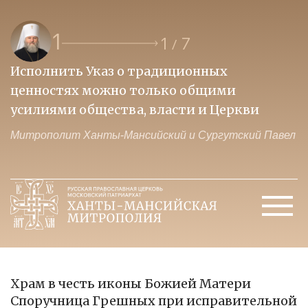
1
1
7
/
Исполнить Указ о традиционных
О
ценностях можно только общими
к
усилиями общества, власти и Церкви
м
Митрополит Ханты-Мансийский и Сургутский Павел
М
Храм в честь иконы Божией Матери
Споручница Грешных при исправительной