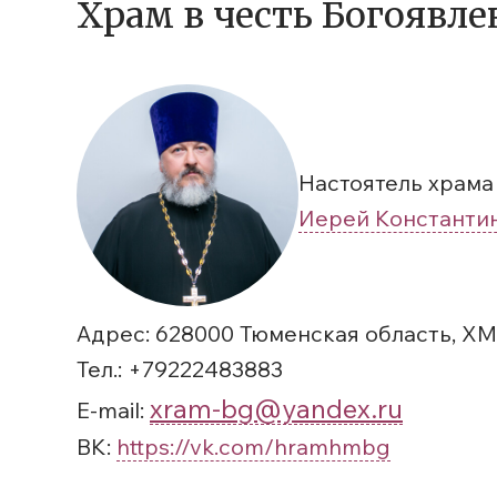
Храм в честь Богоявл
Настоятель храма
Иерей Константи
Адрес: 628000 Тюменская область, Х
Тел.: +79222483883
xram-bg@yandex.ru
E-mail:
ВК:
https://vk.com/hramhmbg