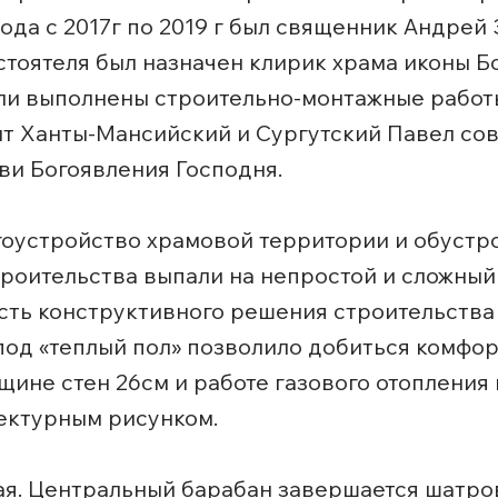
а с 2017г по 2019 г был священник Андрей З
стоятеля был назначен клирик храма иконы 
ыли выполнены строительно-монтажные работ
олит Ханты-Мансийский и Сургутский Павел с
ви Богоявления Господня.
агоустройство храмовой территории и обустр
строительства выпали на непростой и сложный
ость конструктивного решения строительства
под «теплый пол» позволило добиться комфор
щине стен 26см и работе газового отопления 
ектурным рисунком.
ая. Центральный барабан завершается шатро