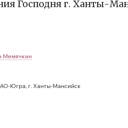
ения Господня г. Ханты-Ма
н Мемячкин
МАО-Югра, г. Ханты-Мансийск