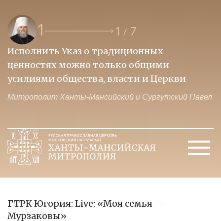
1
1
7
/
Исполнить Указ о традиционных
О
ценностях можно только общими
к
усилиями общества, власти и Церкви
м
Митрополит Ханты-Мансийский и Сургутский Павел
М
ГТРК Югория: Live: «Моя семья —
Мурзаковы»