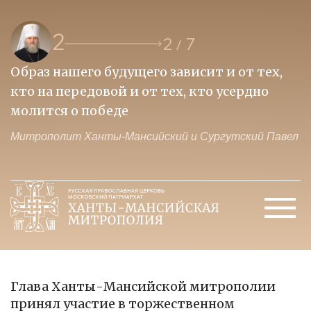
2
2
7
/
Образ нашего будущего зависит и от тех,
П
кто на передовой и от тех, кто усердно
и
молится о победе
ц
ел
Митрополит Ханты-Мансийский и Сургутский Павел
М
Глава Ханты-Мансийской митрополии
принял участие в торжественном