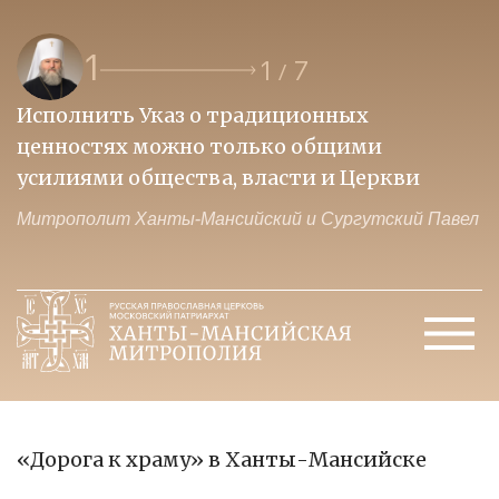
1
1
7
/
Исполнить Указ о традиционных
О
ценностях можно только общими
к
усилиями общества, власти и Церкви
м
Митрополит Ханты-Мансийский и Сургутский Павел
М
«Дорога к храму» в Ханты-Мансийске