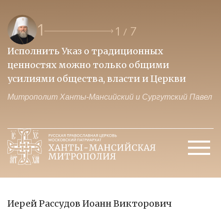
1
1
7
/
Исполнить Указ о традиционных
О
ценностях можно только общими
к
усилиями общества, власти и Церкви
м
Митрополит Ханты-Мансийский и Сургутский Павел
М
Иерей Рассудов Иоанн Викторович