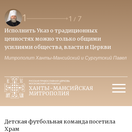
1
1
7
/
Исполнить Указ о традиционных
О
ценностях можно только общими
к
усилиями общества, власти и Церкви
м
Митрополит Ханты-Мансийский и Сургутский Павел
М
Детская футбольная команда посетила
Храм