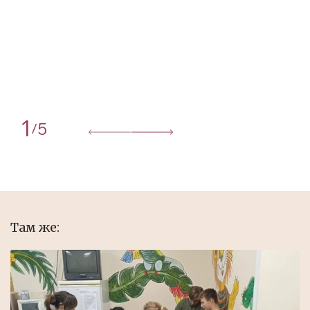
1
5
/
Там же: