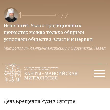
1
1
7
/
Исполнить Указ о традиционных
О
ценностях можно только общими
к
усилиями общества, власти и Церкви
м
Митрополит Ханты-Мансийский и Сургутский Павел
М
День Крещения Руси в Сургуте