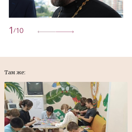
1
10
/
Там же: