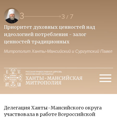
3
3
7
/
Приоритет духовных ценностей над
Б
идеологией потребления - залог
в
ценностей традиционных
б
ел
Митрополит Ханты-Мансийский и Сургутский Павел
М
Делегация Ханты-Мансийского округа
участвовала в работе Всероссийской