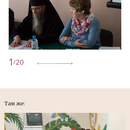
1
20
/
Там же: