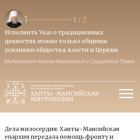
1
1
7
/
Исполнить Указ о традиционных
О
ценностях можно только общими
к
усилиями общества, власти и Церкви
м
Митрополит Ханты-Мансийский и Сургутский Павел
М
Дела милосердия: Ханты-Мансийская
епархия передала помощь фронту и