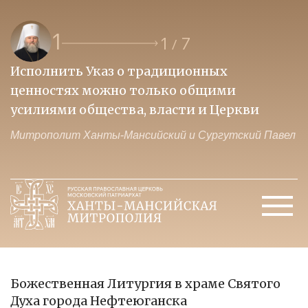
1
1
7
/
Исполнить Указ о традиционных
О
ценностях можно только общими
к
усилиями общества, власти и Церкви
м
Митрополит Ханты-Мансийский и Сургутский Павел
М
Божественная Литургия в храме Святого
Духа города Нефтеюганска