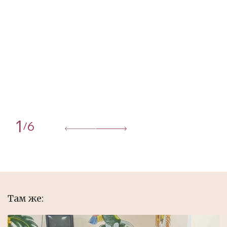
1
6
/
Там же: