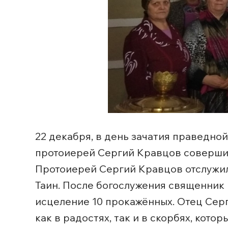
22 декабря, в день зачатия праведн
протоиерей Сергий Кравцов соверши
Протоиерей Сергий Кравцов отслужил
Таин. После богослужения священник п
исцеление 10 прокажённых. Отец Сер
как в радостях, так и в скорбях, кот