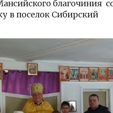
ансийского благочиния с
у в поселок Сибирский