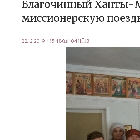
Благочинный Ханты-М
миссионерскую поездк
22.12.2019
|
15:48
1041
3