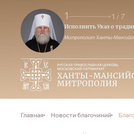
1
1
7
/
Исполнить Указ о трад
Митрополит Ханты-Мансийск
Главная
Новости благочиний
Благ