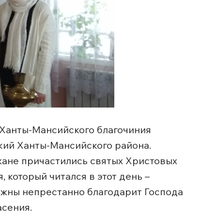
 Ханты-Мансийского благочиния
ий Ханты-Мансийского района.
жане причастились святых Христовых
 который читался в этот день –
лжны непрестанно благодарит Господа
асения.