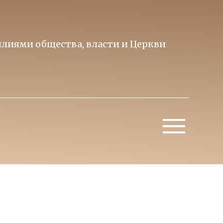
лиями общества, власти и Церкви
Образ 
Митропо