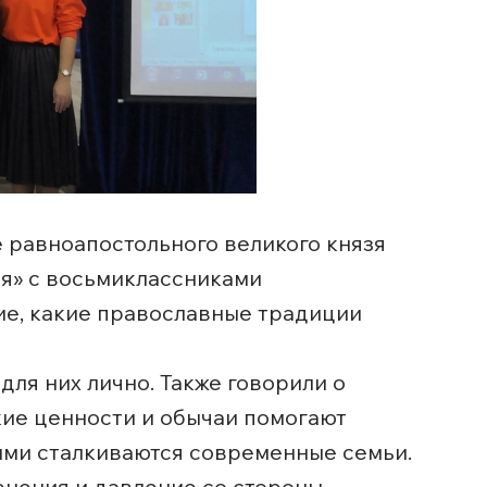
е равноапостольного великого князя
ья» с восьмиклассниками
ние, какие православные традиции
для них лично. Также говорили о
кие ценности и обычаи помогают
рыми сталкиваются современные семьи.
енения и давление со стороны