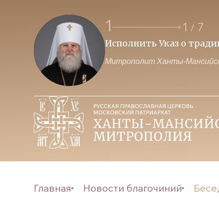
1
1
7
/
Исполнить Указ о трад
Митрополит Ханты-Мансийск
Главная
Новости благочиний
Бесе