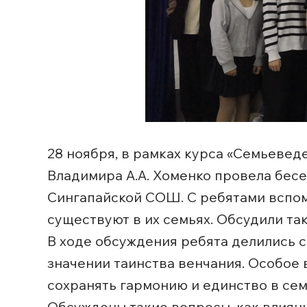
28 ноября, в рамках курса «Семьевед
Владимира А.А. Хоменко провела бес
Сингапайской СОШ. С ребятами вспомн
существуют в их семьях. Обсудили та
В ходе обсуждения ребята делились св
значении таинства венчания. Особое 
сохранять гармонию и единство в сем
Обсуждены такие вопросы, как влиян