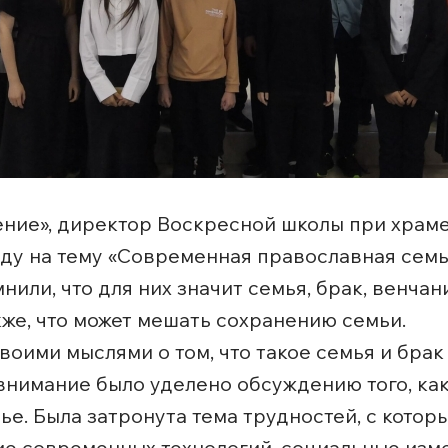
ение», директор Воскресной школы при храм
еду на тему «Современная православная сем
или, что для них значит семья, брак, венча
кже, что может мешать сохранению семьи.
оими мыслями о том, что такое семья и брак 
внимание было уделено обсуждению того, ка
ье. Была затронута тема трудностей, с кото
ие современных технологий, социальные изм