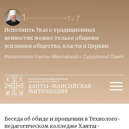
1
1
7
/
Исполнить Указ о традиционных
О
ценностях можно только общими
к
усилиями общества, власти и Церкви
м
Митрополит Ханты-Мансийский и Сургутский Павел
М
Беседа об обиде и прощении в Технолого-
педагогическом колледже Ханты-