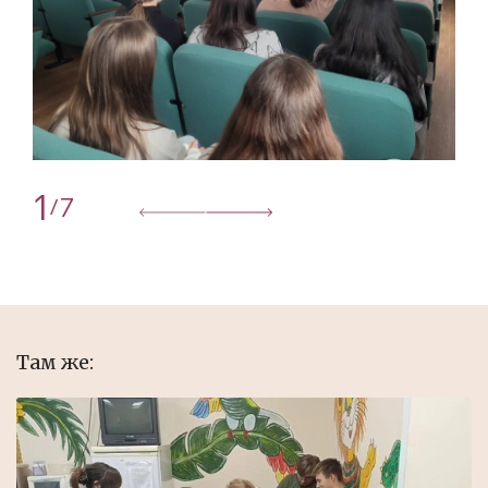
1
7
/
Там же: