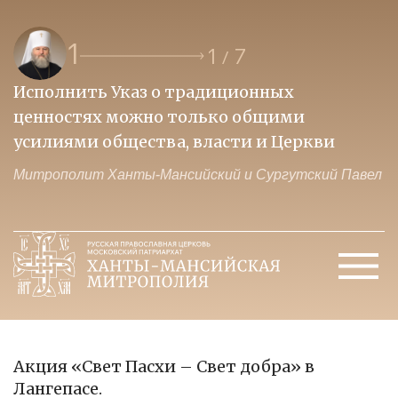
1
1
7
/
Исполнить Указ о традиционных
О
ценностях можно только общими
к
усилиями общества, власти и Церкви
м
Митрополит Ханты-Мансийский и Сургутский Павел
М
Акция «Свет Пасхи – Свет добра» в
Лангепасе.