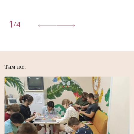
1
4
/
Там же: