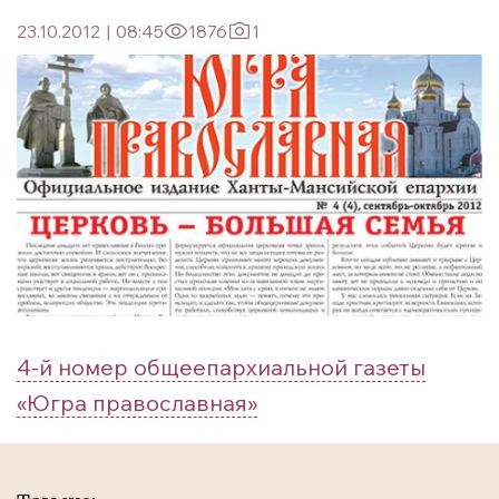
23.10.2012
|
08:45
1876
1
4-й номер общеепархиальной газеты
«Югра православная»