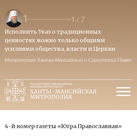
1
1
7
/
Исполнить Указ о традиционных
О
ценностях можно только общими
к
усилиями общества, власти и Церкви
м
Митрополит Ханты-Мансийский и Сургутский Павел
М
4-й номер газеты «Югра Православная»