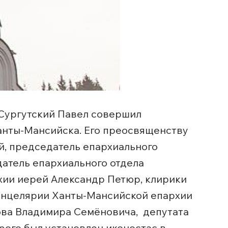
 Сургутский Павел совершил
Ханты-Мансийска. Его преосвященству
й, председатель епархиального
датель епархиального отдела
хии иерей Александр Петюр, клирики
канцелярии Ханты-Мансийской епархии
ва Владимира Семёновича, депутата
ого был установлен иконостас в