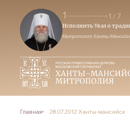
1
1
7
/
Исполнить Указ о трад
Митрополит Ханты-Мансийск
Главная
28.07.2012 Ханты-мансийск