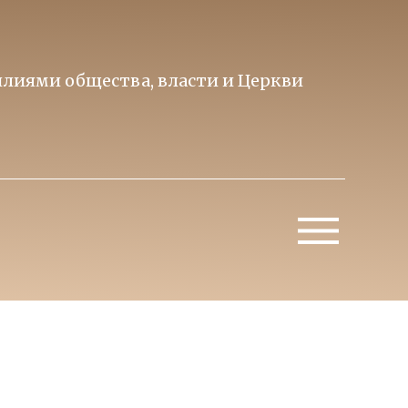
лиями общества, власти и Церкви
Образ 
Митропо