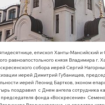
 Пятидесятнице, епископ Ханты-Мансийский и
ого равноапостольного князя Владимира г. 
скресенского собора иерей Сергий Нагорны
ехизации иерей Димитрий Губанищев, предсе
ельности иерей Леонид Бартков, эконом епар
тырь поздравил с Днем ангела сотрудника 
 председателя фонда «Воскресение» Семено
ладимира Владимировича, на средства котор