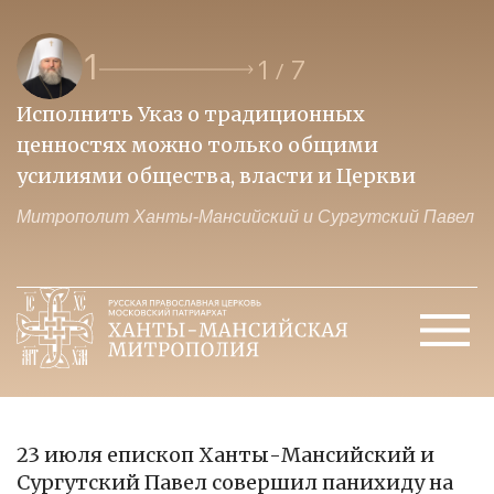
1
1
7
/
Исполнить Указ о традиционных
О
ценностях можно только общими
к
усилиями общества, власти и Церкви
м
Митрополит Ханты-Мансийский и Сургутский Павел
М
23 июля епископ Ханты-Мансийский и
Сургутский Павел совершил панихиду на