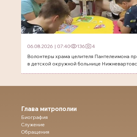
06.08.2026
|
07:40
136
4
Волонтеры храма целителя Пантелеимона пр
в детской окружной больнице Нижневартов
Глава митрополии
Биография
Служение
Обращения