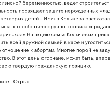
ризисной беременностью, ведет строительст
льность посвящает защите нерожденных мла
четверых детей – Ирина Колычева рассказала
лыша, как собственноручно готовила «придани
атеринское». На акцию семья Колычевых пришл
ть всей дружной семьей в кафе и угоститьс
отношение к абортам. Многие порой не заду
во. В этот день югорчане, может быть, вперв
и свою твердую гражданскую позицию.
митет Югры»