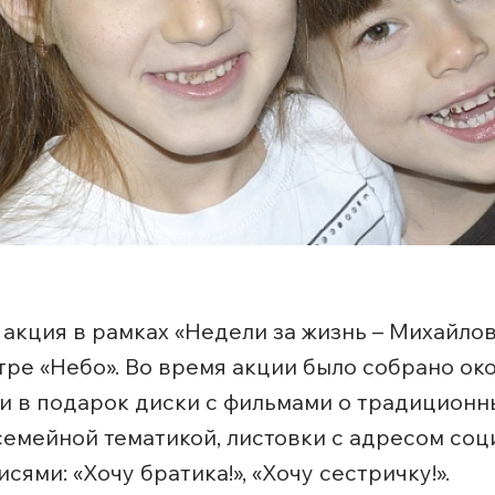
акция в рамках «Недели за жизнь – Михайло
тре «Небо». Во время акции было собрано ок
ли в подарок диски с фильмами о традицион
семейной тематикой, листовки с адресом соци
ями: «Хочу братика!», «Хочу сестричку!».