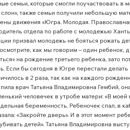
е семьи, которые смогли поучаствовать в ма
слон», также семьи получили небольшую ма
ены движения «Югра. Молодая. Православная»
одитель отдела по работе с молодежью Хант
ции призвал молодежь не бояться рожать дет
смотрите, как мы говорим – один ребенок, два
ться» на рождение третьего ребенка, зато по
одь. Если бы сегодня в Югре перестали делат
ичилось в 2 раза, так как на каждого рожден
пила врач Татьяна Владимировна Гембий, она
ленький человечек в утробе матери: «В моей 
дельная беременность. Ребеночек спал, в каб
азала: «Закройте дверь». И в этот момент реб
убивать детей». Татьяна Владимировна выст