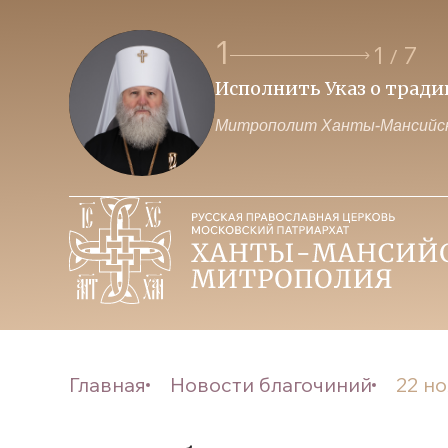
1
1
7
/
Исполнить Указ о трад
Митрополит Ханты-Мансийск
Главная
Новости благочиний
22 н