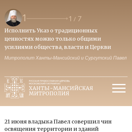
1
1
7
/
Исполнить Указ о традиционных
О
ценностях можно только общими
к
усилиями общества, власти и Церкви
м
Митрополит Ханты-Мансийский и Сургутский Павел
М
21 июня владыка Павел совершил чин
освящения территории и зданий