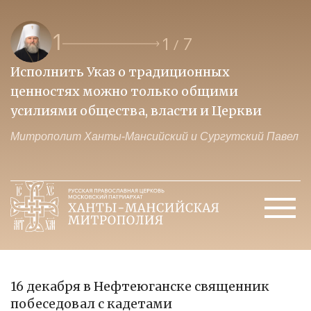
1
1
7
/
Исполнить Указ о традиционных
О
ценностях можно только общими
к
усилиями общества, власти и Церкви
м
Митрополит Ханты-Мансийский и Сургутский Павел
М
16 декабря в Нефтеюганске священник
побеседовал с кадетами